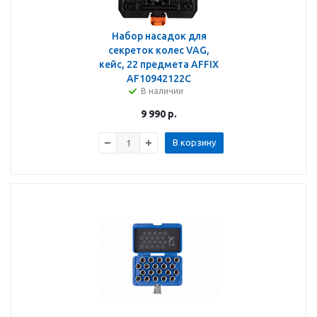
Набор насадок для
секреток колес VAG,
кейс, 22 предмета AFFIX
AF10942122C
В наличии
9 990
р.
В корзину