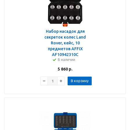
Набор насадок для
секреток колес Land
Rover, кейс, 10
предметов AFFIX
AF10942310C
В наличии
5 860
р.
В корзину