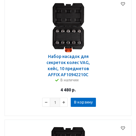
Набор насадок для
секреток колес VAG,
кейс, 10 предметов
AFFIX AF10942210C
В наличии
4 480
р.
В корзину