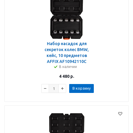
Набор насадок для
секреток колес BMW,
кейс, 10 предметов
AFFIX AF10942110C
В наличии
4 480
р.
В корзину