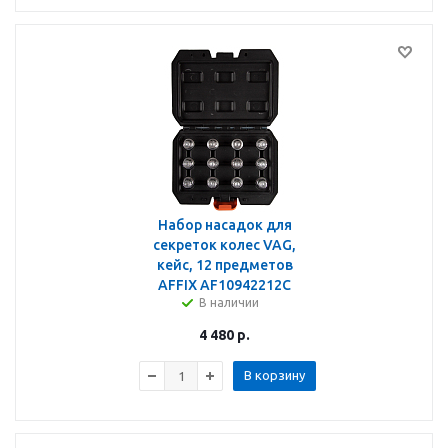
Набор насадок для
секреток колес VAG,
кейс, 12 предметов
AFFIX AF10942212C
В наличии
4 480
р.
В корзину