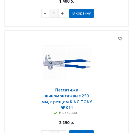
1 400
р.
В корзину
Пассатижи
шиномонтажные 250
мм, с резцом KING TONY
9BK11
В наличии
2 290
р.