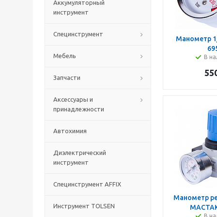
Аккумуляторный
инструмент
Специнструмент
Манометр 1
69
Мебель
В на
55
Запчасти
Аксессуары и
принадлежности
Автохимия
Диэлектрический
инструмент
Специнструмент AFFIX
Манометр ре
Инструмент TOLSEN
МАСТАК
В на