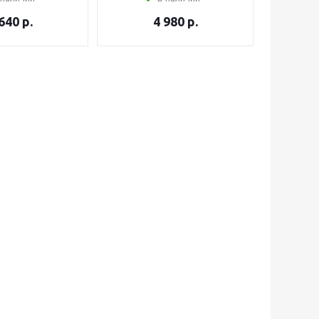
 640
р.
4 980
р.