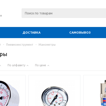
ин
ДОСТАВКА
САМОВЫВОЗ
г
-
Пневмоинструмент
-
Манометры
ры
По алфавиту
По цене