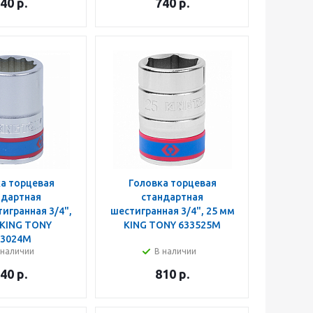
40
р.
740
р.
а торцевая
Головка торцевая
ндартная
стандартная
игранная 3/4",
шестигранная 3/4", 25 мм
 KING TONY
KING TONY 633525M
33024M
 наличии
В наличии
40
р.
810
р.