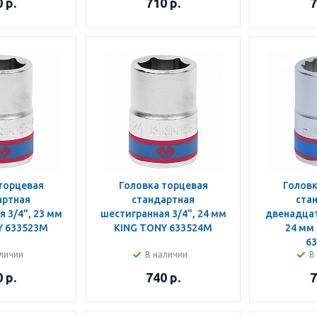
0
р.
710
р.
7
торцевая
Головка торцевая
Головк
артная
стандартная
ста
 3/4", 23 мм
шестигранная 3/4", 24 мм
двенадцат
Y 633523M
KING TONY 633524M
24 мм
6
личии
В наличии
В
0
р.
740
р.
7