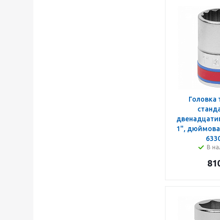
Головка 
станд
двенадцатиг
1", дюймова
633
В на
81