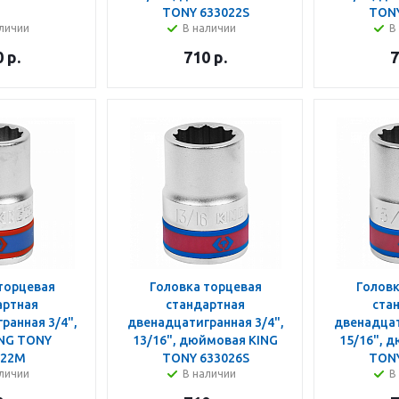
TONY 633022S
TONY
личии
В наличии
В
0
р.
710
р.
7
торцевая
Головка торцевая
Головк
артная
стандартная
ста
ранная 3/4",
двенадцатигранная 3/4",
двенадцат
ING TONY
13/16", дюймовая KING
15/16", 
022M
TONY 633026S
TONY
личии
В наличии
В