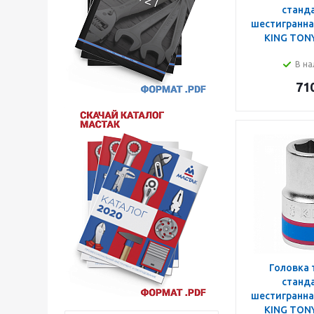
станд
шестигранная
KING TON
В на
71
Головка 
станд
шестигранная
KING TON