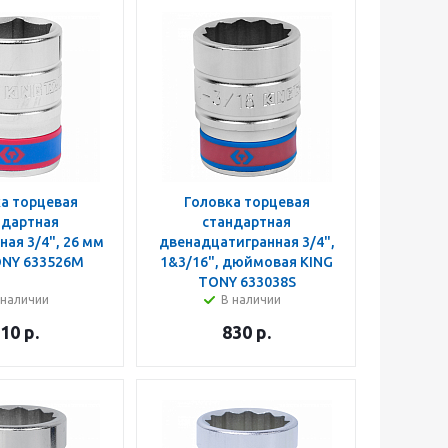
а торцевая
Головка торцевая
ндартная
стандартная
ая 3/4", 26 мм
двенадцатигранная 3/4",
ONY 633526M
1&3/16", дюймовая KING
TONY 633038S
 наличии
В наличии
10
р.
830
р.