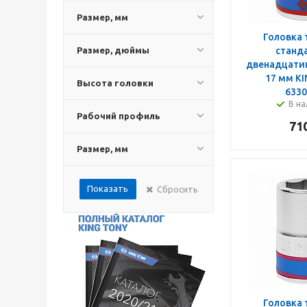
Размер, мм
Головка 
Размер, дюймы
станд
двенадцатиг
17 мм K
Высота головки
633
В на
Рабочий профиль
71
Размер, мм
Показать
Сбросить
Головка 