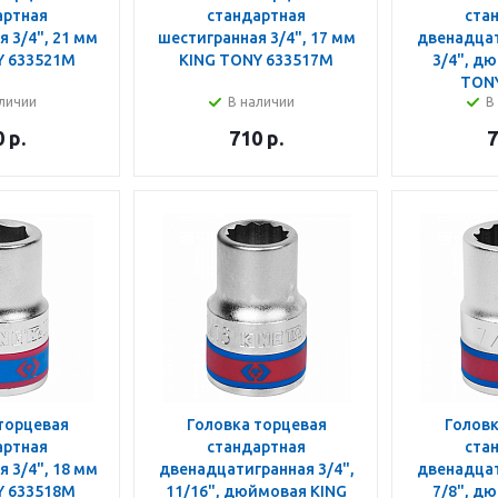
артная
стандартная
ста
 3/4", 21 мм
шестигранная 3/4", 17 мм
двенадцат
Y 633521M
KING TONY 633517M
3/4", д
TONY
личии
В наличии
В
0
р.
710
р.
7
торцевая
Головка торцевая
Головк
артная
стандартная
ста
 3/4", 18 мм
двенадцатигранная 3/4",
двенадцат
Y 633518M
11/16", дюймовая KING
7/8", д