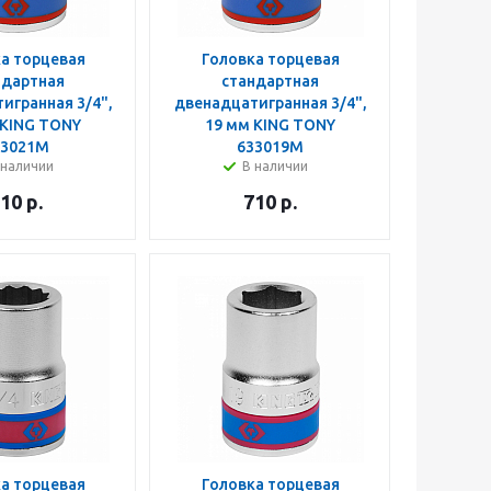
а торцевая
Головка торцевая
ндартная
стандартная
игранная 3/4",
двенадцатигранная 3/4",
 KING TONY
19 мм KING TONY
33021M
633019M
 наличии
В наличии
10
р.
710
р.
а торцевая
Головка торцевая