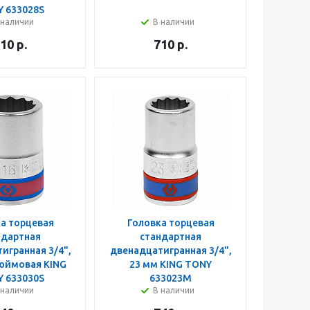
 633028S
 наличии
В наличии
10
р.
710
р.
а торцевая
Головка торцевая
ндартная
стандартная
игранная 3/4",
двенадцатигранная 3/4",
дюймовая KING
23 мм KING TONY
 633030S
633023M
 наличии
В наличии