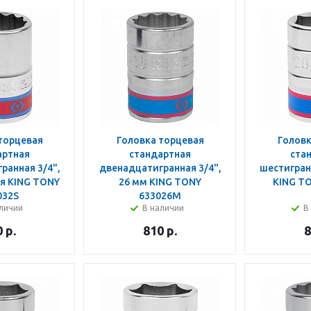
торцевая
Головка торцевая
Головк
артная
стандартная
ста
ранная 3/4",
двенадцатигранная 3/4",
шестигранн
я KING TONY
26 мм KING TONY
KING T
032S
633026M
личии
В наличии
В
0
р.
810
р.
8