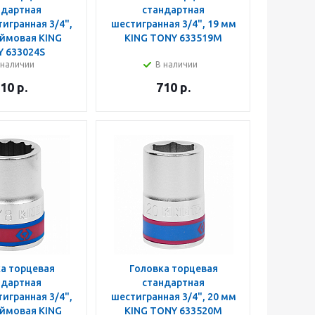
ндартная
стандартная
игранная 3/4",
шестигранная 3/4", 19 мм
юймовая KING
KING TONY 633519M
 633024S
 наличии
В наличии
10
р.
710
р.
а торцевая
Головка торцевая
ндартная
стандартная
игранная 3/4",
шестигранная 3/4", 20 мм
юймовая KING
KING TONY 633520M