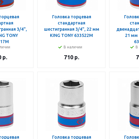
торцевая
Головка торцевая
Головк
артная
стандартная
ста
ранная 3/4",
шестигранная 3/4", 22 мм
двенадцат
ING TONY
KING TONY 633522M
21 мм
017M
6
личии
В наличии
В
0
р.
710
р.
7
торцевая
Головка торцевая
Головк