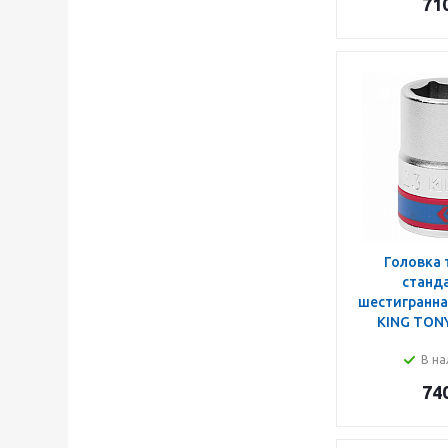
71
Головка 
станд
шестигранная
KING TON
В на
74