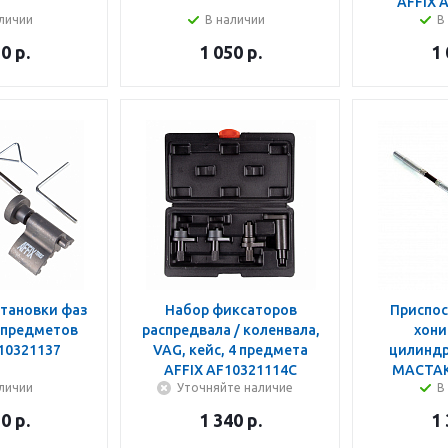
AFFIX 
личии
В наличии
В
50
р.
1 050
р.
1
становки фаз
Набор фиксаторов
Приспос
 предметов
распредвала / коленвала,
хони
10321137
VAG, кейс, 4 предмета
цилиндр
AFFIX AF10321114C
МАСТАК
личии
Уточняйте наличие
В
20
р.
1 340
р.
1