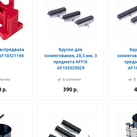
аспредвала
Бруски для
Бру
AF10321144
хонингования, 28,5 мм, 3
хонингова
предмета AFFIX
предм
AF103020029
AF1
личии
В наличии
В
0
р.
390
р.
4