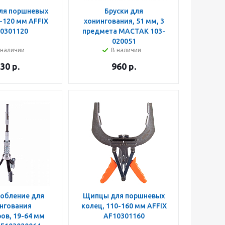
ля поршневых
Бруски для
-120 мм AFFIX
хонингования, 51 мм, 3
0301120
предмета МАСТАК 103-
020051
 наличии
В наличии
30
р.
960
р.
обление для
Щипцы для поршневых
нгования
колец, 110-160 мм AFFIX
ов, 19-64 мм
AF10301160