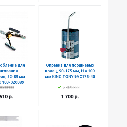
обление для
Оправка для поршневых
нгования
колец, 90-175 мм, Н = 100
ов, 32-89 мм
мм KING TONY 9AC175-40
 103-020089
 наличии
В наличии
 610
р.
1 700
р.