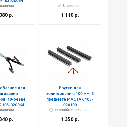
AF103020064
 наличии
В наличии
 080
р.
1 110
р.
обление для
Бруски для
нгования
хонингования, 100 мм, 3
ов, 19-64 мм
предмета МАСТАК 103-
 103-020064
020100
 наличии
Уточняйте наличие
 340
р.
1 350
р.