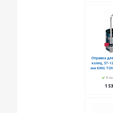
Оправка дл
колец, 57-12
мм KING TON
В на
1 5