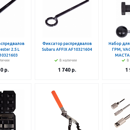
аспредвалов
Фиксатор распредвалов
Набор для
ester 2.5 L
Subaru AFFIX AF10321604
ГРМ, VAG
10321603
МАСТАК
личии
В наличии
В
10
р.
1 740
р.
1