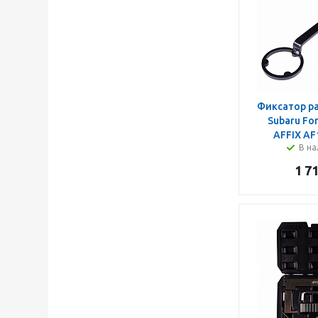
Фиксатор р
Subaru For
AFFIX AF
В на
1 7