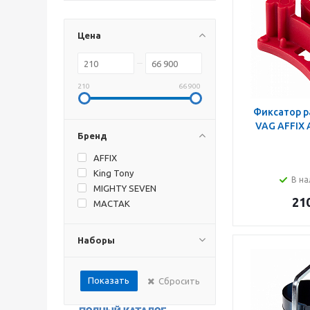
Цена
210
66 900
Фиксатор р
VAG AFFIX 
Бренд
AFFIX
King Tony
В на
MIGHTY SEVEN
21
МАСТАК
Наборы
Показать
Сбросить