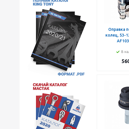
Оправка 
колец, 53-1
AF103
В на
56