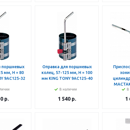
я поршневых
Оправка для поршневых
Приспос
5 мм, H = 80
колец, 57-125 мм, H = 100
хони
Y 9AC125-32
мм KING TONY 9AC125-40
цилиндр
МАСТАК
личии
В наличии
В
30
р.
1 540
р.
1