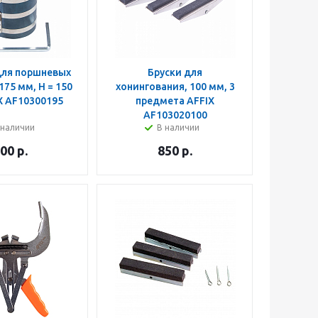
для поршневых
Бруски для
175 мм, Н = 150
хонингования, 100 мм, 3
X AF10300195
предмета AFFIX
AF103020100
 наличии
В наличии
00
р.
850
р.