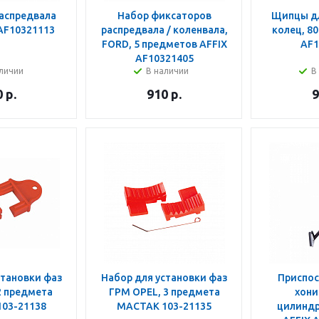
аспредвала
Набор фиксаторов
Щипцы д
AF10321113
распредвала / коленвала,
колец, 80
FORD, 5 предметов AFFIX
AF1
AF10321405
личии
В наличии
В
0
р.
910
р.
9
становки фаз
Набор для установки фаз
Приспос
2 предмета
ГРМ OPEL, 3 предмета
хони
03-21138
МАСТАК 103-21135
цилиндр