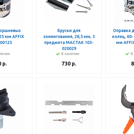
поршневых
Бруски для
Оправка 
25 мм AFFIX
хонингования, 28,5 мм, 3
колец, 60-
00125
предмета МАСТАК 103-
мм AFFI
020029
личии
В наличии
В
0
р.
730
р.
8