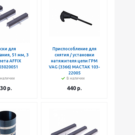
ски для
Приспособление для
ния, 51 мм, 3
снятия / установки
ета AFFIX
натяжителя цепи ГРМ
03020051
VAG (3366) МАСТАК 103-
22005
 наличии
В наличии
30
р.
440
р.