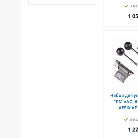
В на
1 0
Набор для у
ГРМ VAG, 6
AFFIX AF
В на
1 2