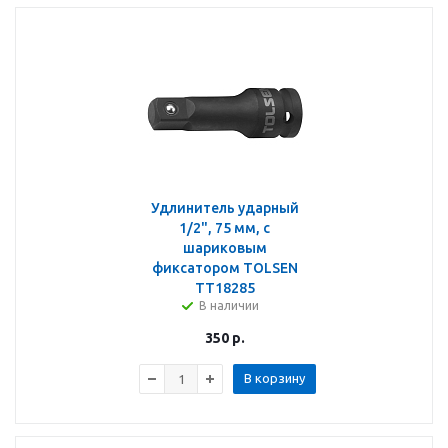
Удлинитель ударный
1/2", 75 мм, с
шариковым
фиксатором TOLSEN
TT18285
В наличии
350
р.
В корзину