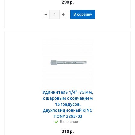
290
р.
В корзину
Удлинитель 1/4", 75 мм,
с шаровым окончанием
15 градусов,
двухпозиционный KING
TONY 2293-03
В наличии
310
р.