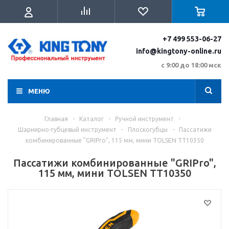
+7 499 553-06-27
info@kingtony-online.ru
с 9:00 до 18:00 мск
МЕНЮ
Главная
-
Каталог
-
Ручной инструмент
-
Шарнирно-губцевый инструмент
-
Плоскогубцы
-
Пассатижи
комбинированные "GRIPro", 115 мм, мини TOLSEN TT10350
Пассатижи комбинированные "GRIPro",
115 мм, мини TOLSEN TT10350