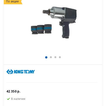
По акции
42 350
р.
В наличии