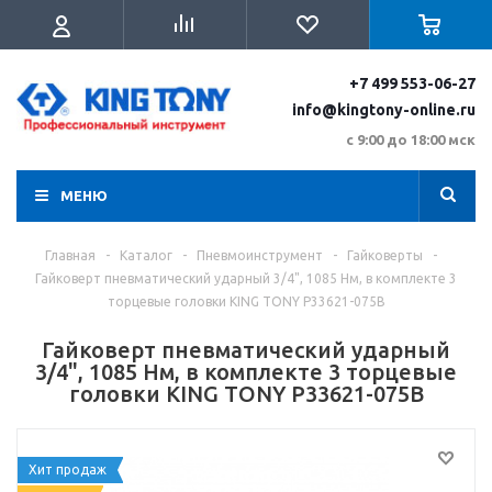
+7 499 553-06-27
info@kingtony-online.ru
с 9:00 до 18:00 мск
МЕНЮ
Главная
-
Каталог
-
Пневмоинструмент
-
Гайковерты
-
Гайковерт пневматический ударный 3/4", 1085 Нм, в комплекте 3
торцевые головки KING TONY P33621-075B
Гайковерт пневматический ударный
3/4", 1085 Нм, в комплекте 3 торцевые
головки KING TONY P33621-075B
Хит продаж