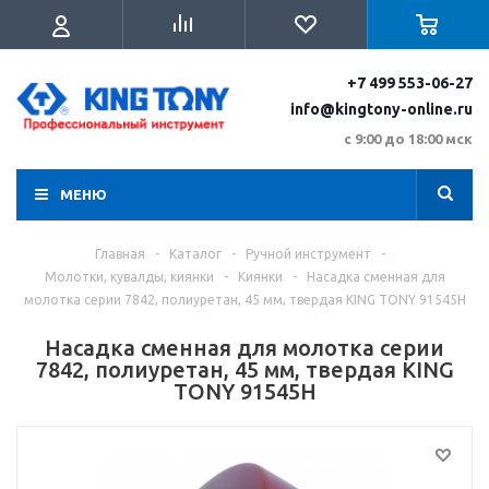
+7 499 553-06-27
info@kingtony-online.ru
с 9:00 до 18:00 мск
МЕНЮ
Главная
-
Каталог
-
Ручной инструмент
-
Молотки, кувалды, киянки
-
Киянки
-
Насадка сменная для
молотка серии 7842, полиуретан, 45 мм, твердая KING TONY 91545H
Насадка сменная для молотка серии
7842, полиуретан, 45 мм, твердая KING
TONY 91545H