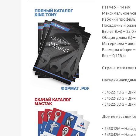
Размер – 14 мм
Максимальное уси
Рабочий профиль 
Посадочный разме
Вылет (Lw) – 25,0
Общая длина (L) –
Материалы – инст
Размеры общие – 
Вес – 0,128 кг
Страна-изготовит
Насадки накидные
• 34522-1DG – Дин
• 34522-2DG – Дин
• 34522-3DG – Дин
Другие насадки с
• 345012M – Наса
• 345042M – Наса