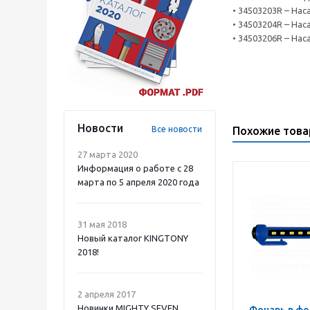
• 34503203R – На
• 34503204R – На
• 34503206R – На
Новости
Все новости
Похожие тов
27 марта 2020
Информация о работе с 28
марта по 5 апреля 2020 года
31 мая 2018
Новый каталог KINGTONY
2018!
2 апреля 2017
Новинки MIGHTY SEVEN