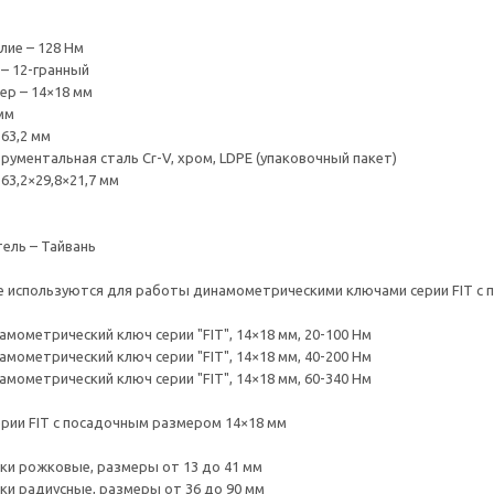
лие – 128 Нм
– 12-гранный
р – 14×18 мм
 мм
 63,2 мм
рументальная сталь Cr-V, хром, LDPE (упаковочный пакет)
63,2×29,8×21,7 мм
ель – Тайвань
 используются для работы динамометрическими ключами серии FIT с 
амометрический ключ серии "FIT", 14×18 мм, 20-100 Нм
амометрический ключ серии "FIT", 14×18 мм, 40-200 Нм
амометрический ключ серии "FIT", 14×18 мм, 60-340 Нм
ерии FIT с посадочным размером 14×18 мм
дки рожковые, размеры от 13 до 41 мм
дки радиусные, размеры от 36 до 90 мм