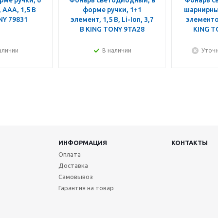
рме ручки, 6
Фонарь светодиодный, в
Фонарь с
 ААА, 1,5 В
форме ручки, 1+1
шарнирный
NY 79831
элемент, 1,5 В, Li-Ion, 3,7
элементов
В KING TONY 9TA28
KING T
аличии
В наличии
Уточ
ИНФОРМАЦИЯ
КОНТАКТЫ
Оплата
Доставка
Самовывоз
Гарантия на товар