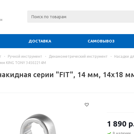
ин
ДОСТАВКА
САМОВЫВОЗ
г
-
Ручной инструмент
-
Динамометрический инструмент
-
Насадки д
18 мм KING TONY 34502214M
накидная серии "FIT", 14 мм, 14х18 
1 890
р
В наличии